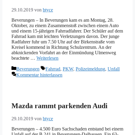
29.10.2019
von
btyce
Beverungen – In Beverungen kam es am Montag, 28.
Oktober, zu einem Zusammenstoß zwischen einem Auto
und einem 15-jährigen Fahrradfahrer. Der Schüler auf dem
Fahrrad kam mit leichten Verletzungen davon. Der junge
Radfahrer fuhr um 7.50 Uhr auf der Birkenstraße vom
Kreisel kommend in Richtung Schulzentrum. An der
abknickenden Vorfahrt an der Einmündung Ulmenweg
beachtete …
Weiterlesen
Kategorien
Schlagwörter
Beverungen
Fahrrad
,
PKW
,
Polizeimeldung
,
Unfall
Kommentar hinterlassen
Mazda rammt parkenden Audi
29.10.2019
von
btyce
Beverungen – 4.500 Euro Sachschaden entstand bei einem
Unfall auf der B 241 in Beverungen-Dalhausen. Ein 63-