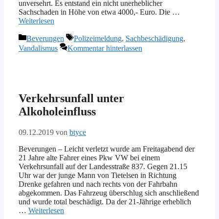
unversehrt. Es entstand ein nicht unerheblicher
Sachschaden in Höhe von etwa 4000,- Euro. Die …
Weiterlesen
Kategorien
Schlagwörter
Beverungen
Polizeimeldung
,
Sachbeschädigung
,
Vandalismus
Kommentar hinterlassen
Verkehrsunfall unter
Alkoholeinfluss
09.12.2019
von
btyce
Beverungen – Leicht verletzt wurde am Freitagabend der
21 Jahre alte Fahrer eines Pkw VW bei einem
Verkehrsunfall auf der Landesstraße 837. Gegen 21.15
Uhr war der junge Mann von Tietelsen in Richtung
Drenke gefahren und nach rechts von der Fahrbahn
abgekommen. Das Fahrzeug überschlug sich anschließend
und wurde total beschädigt. Da der 21-Jährige erheblich
…
Weiterlesen