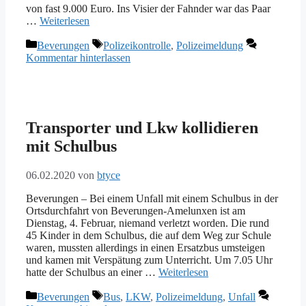
von fast 9.000 Euro. Ins Visier der Fahnder war das Paar
…
Weiterlesen
Kategorien
Schlagwörter
Beverungen
Polizeikontrolle
,
Polizeimeldung
Kommentar hinterlassen
Transporter und Lkw kollidieren
mit Schulbus
06.02.2020
von
btyce
Beverungen – Bei einem Unfall mit einem Schulbus in der
Ortsdurchfahrt von Beverungen-Amelunxen ist am
Dienstag, 4. Februar, niemand verletzt worden. Die rund
45 Kinder in dem Schulbus, die auf dem Weg zur Schule
waren, mussten allerdings in einen Ersatzbus umsteigen
und kamen mit Verspätung zum Unterricht. Um 7.05 Uhr
hatte der Schulbus an einer …
Weiterlesen
Kategorien
Schlagwörter
Beverungen
Bus
,
LKW
,
Polizeimeldung
,
Unfall