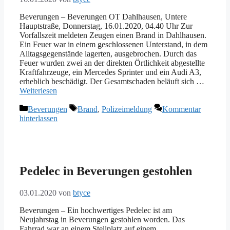
Beverungen – Beverungen OT Dahlhausen, Untere
Hauptstraße, Donnerstag, 16.01.2020, 04.40 Uhr Zur
Vorfallszeit meldeten Zeugen einen Brand in Dahlhausen.
Ein Feuer war in einem geschlossenen Unterstand, in dem
Alltagsgegenstände lagerten, ausgebrochen. Durch das
Feuer wurden zwei an der direkten Örtlichkeit abgestellte
Kraftfahrzeuge, ein Mercedes Sprinter und ein Audi A3,
erheblich beschädigt. Der Gesamtschaden beläuft sich …
Weiterlesen
Kategorien
Schlagwörter
Beverungen
Brand
,
Polizeimeldung
Kommentar
hinterlassen
Pedelec in Beverungen gestohlen
03.01.2020
von
btyce
Beverungen – Ein hochwertiges Pedelec ist am
Neujahrstag in Beverungen gestohlen worden. Das
Fahrrad war an einem Stellplatz auf einem