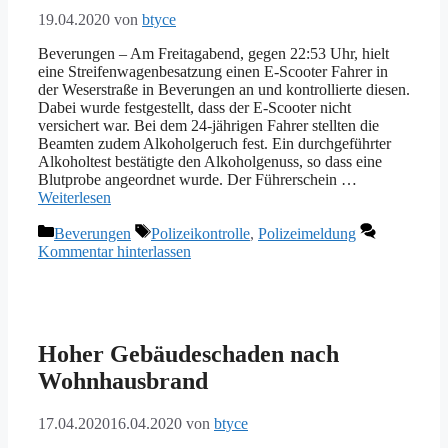
Die frühere Ackerbürgerstadt und ihre elf weiteren
19.04.2020
von
btyce
Stadtteile mit insgesamt rund 13.600 Einwohnern locken
mit einem bunten Angebot in überaus geschichtsträchtiger
Beverungen – Am Freitagabend, gegen 22:53 Uhr, hielt
Landschaft.
eine Streifenwagenbesatzung einen E-Scooter Fahrer in
der Weserstraße in Beverungen an und kontrollierte diesen.
Folglich kommen Naturfreunde voll auf ihre Kosten.
Dabei wurde festgestellt, dass der E-Scooter nicht
Beispielsweise in der lieblichen Weseraue, in stillen,
versichert war. Bei dem 24-jährigen Fahrer stellten die
dunklen Bergwäldern, auf den vom Wind zerzausten
Beamten zudem Alkoholgeruch fest. Ein durchgeführter
Hochflächen mit unvergesslichen Fernblicken. Ebenfalls
Alkoholtest bestätigte den Alkoholgenuss, so dass eine
auf dem Weser-Skywalk auf den fast 100 m hohen
Blutprobe angeordnet wurde. Der Führerschein …
Hannoverschen Klippen bei Würgassen mit seinem
Weiterlesen
famosen Aussichtserlebnis.
Kategorien
Schlagwörter
Beverungen
Polizeikontrolle
,
Polizeimeldung
Zu einem „Muss“ zählen zweifellos das Korbmacher-
Kommentar hinterlassen
Museum Dalhausen, das Bauernhofmuseum Herstelle und
das Stuhlmuseum im benachbarten Lauenförde, nicht zu
vergessen die zahlreichen Dorfkirchen, z. B. die
Wallfahrtskirche Mariä Geburt in Dalhausen, die dem
Kenner oft mehr erzählen als manche Kathedrale.
Hoher Gebäudeschaden nach
In Wehrden lohnt ein Besuch im Schlosspark.
Wohnhausbrand
Weserradweg, Weserschifffahrt, Wassersport, Angeln,
Weser-Bever-Höhenweg, Höhen- und Panoramaweg,
Kreuzweg Jakobsberg, Nordic Walking, Kul-Tour-Radeln,
17.04.2020
16.04.2020
von
btyce
Stadtführungen, Stadthallenprogramm, Wohnmobilhafen