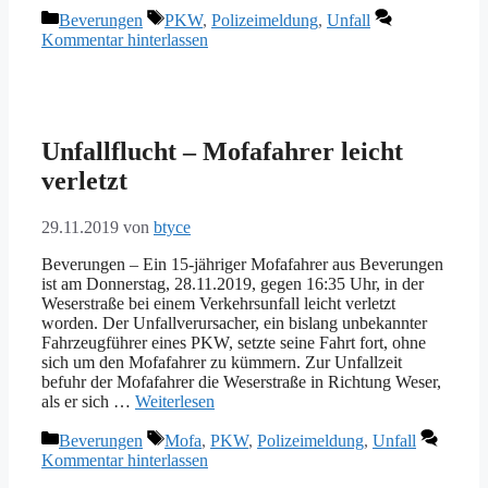
Kategorien
Schlagwörter
Beverungen
PKW
,
Polizeimeldung
,
Unfall
Kommentar hinterlassen
Unfallflucht – Mofafahrer leicht
verletzt
29.11.2019
von
btyce
Beverungen – Ein 15-jähriger Mofafahrer aus Beverungen
ist am Donnerstag, 28.11.2019, gegen 16:35 Uhr, in der
Weserstraße bei einem Verkehrsunfall leicht verletzt
worden. Der Unfallverursacher, ein bislang unbekannter
Fahrzeugführer eines PKW, setzte seine Fahrt fort, ohne
sich um den Mofafahrer zu kümmern. Zur Unfallzeit
befuhr der Mofafahrer die Weserstraße in Richtung Weser,
als er sich …
Weiterlesen
Kategorien
Schlagwörter
Beverungen
Mofa
,
PKW
,
Polizeimeldung
,
Unfall
Kommentar hinterlassen