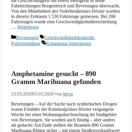
die Geschwindigkeit mit einem Messgerät in beide
Fahrtrichtungen Borgentreich und Beverungen überwacht.
Von den Mitarbeitern des Verkehrsdienstes Höxter wurden
in diesem Zeitraum 1.530 Fahrzeuge gemessen. Bei 206
Fahrzeugen wurde eine Geschwindigkeitsüberschreitung
…
Weiterlesen
Kategorien
Schlagwörter
Beverungen
Geschwindigkeitskontrolle
,
Polizeimeldung
Kommentar hinterlassen
Amphetamine gesucht – 890
Gramm Marihuana gefunden
23.03.2020
05.03.2020
von
btyce
Beverungen – Auf der Suche nach synthetischen Drogen
waren Ermittler der Kriminalpolizei Höxter vergangene
Woche bei einer Wohnungsdurchsuchung im Stadtgebiet
von Beverungen. Sie wurden auch fündig – aber anders
als gedacht: Am Ende stellten die Beamten 890 Gramm
Marihuana-Blüten sicher – mit einem Straßenverkaufswert