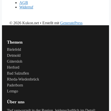
AGB
Widerruf
© 2026 Kukon.net
• Erstellt mit
GeneratePress
Themen
Bielefeld
Detmold
Gütersloh
Herford
Bad Salzuflen
Rheda-Wiedenbrück
Paderborn
Lemgo
Über uns
Tief verwurzelt in der Region, leidenschaftlich im Detail: