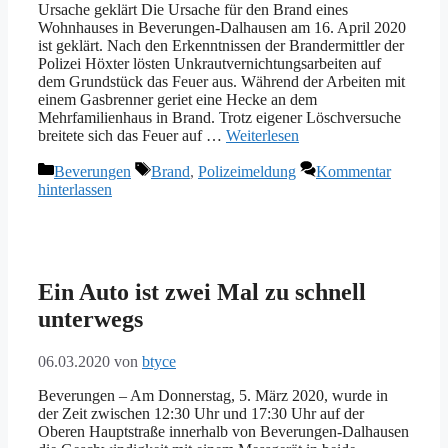
sowie Pauschalarrangements runden das Angebot ab.
Ursache geklärt Die Ursache für den Brand eines
Obendrein gibt´s noch Eisvergnügen pur von November
Wohnhauses in Beverungen-Dalhausen am 16. April 2020
bis März auf der überdachten Beverunger Eisbahn.
ist geklärt. Nach den Erkenntnissen der Brandermittler der
Polizei Höxter lösten Unkrautvernichtungsarbeiten auf
dem Grundstück das Feuer aus. Während der Arbeiten mit
einem Gasbrenner geriet eine Hecke an dem
Mehrfamilienhaus in Brand. Trotz eigener Löschversuche
breitete sich das Feuer auf …
Weiterlesen
Kategorien
Schlagwörter
Beverungen
Brand
,
Polizeimeldung
Kommentar
hinterlassen
Ein Auto ist zwei Mal zu schnell
unterwegs
06.03.2020
von
btyce
Beverungen – Am Donnerstag, 5. März 2020, wurde in
der Zeit zwischen 12:30 Uhr und 17:30 Uhr auf der
Oberen Hauptstraße innerhalb von Beverungen-Dalhausen