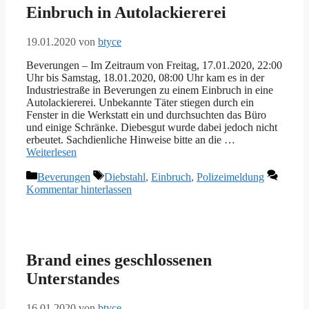
Einbruch in Autolackiererei
19.01.2020
von
btyce
Beverungen – Im Zeitraum von Freitag, 17.01.2020, 22:00
Uhr bis Samstag, 18.01.2020, 08:00 Uhr kam es in der
Industriestraße in Beverungen zu einem Einbruch in eine
Autolackiererei. Unbekannte Täter stiegen durch ein
Fenster in die Werkstatt ein und durchsuchten das Büro
und einige Schränke. Diebesgut wurde dabei jedoch nicht
erbeutet. Sachdienliche Hinweise bitte an die …
Weiterlesen
Kategorien
Schlagwörter
Beverungen
Diebstahl
,
Einbruch
,
Polizeimeldung
Kommentar hinterlassen
Brand eines geschlossenen
Unterstandes
16.01.2020
von
btyce