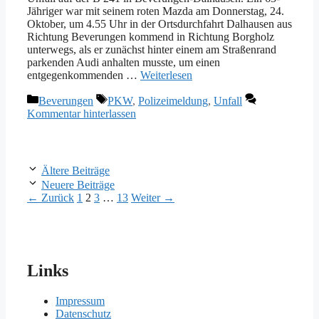
Jähriger war mit seinem roten Mazda am Donnerstag, 24.
Oktober, um 4.55 Uhr in der Ortsdurchfahrt Dalhausen aus
Richtung Beverungen kommend in Richtung Borgholz
unterwegs, als er zunächst hinter einem am Straßenrand
parkenden Audi anhalten musste, um einen
entgegenkommenden …
Weiterlesen
Kategorien
Schlagwörter
Beverungen
PKW
,
Polizeimeldung
,
Unfall
Kommentar hinterlassen
Ältere Beiträge
Neuere Beiträge
Seite
Seite
Seite
Seite
←
Zurück
1
2
3
…
13
Weiter
→
Links
Impressum
Datenschutz