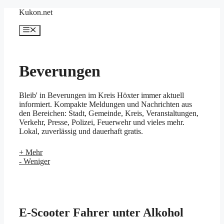
Zum
Kukon.net
Inhalt
springen
Menü
Beverungen
Bleib' in Beverungen im Kreis Höxter immer aktuell
informiert. Kompakte Meldungen und Nachrichten aus
den Bereichen: Stadt, Gemeinde, Kreis, Veranstaltungen,
Verkehr, Presse, Polizei, Feuerwehr und vieles mehr.
Lokal, zuverlässig und dauerhaft gratis.
+ Mehr
- Weniger
Beverungen im Kreis Höxter
Beverungen liegt ganz im Südosten Westfalens an der
Weser. Dort, wo auch schon die Brüder Grimm, Wilhelm
Raabe und Annette von Droste-Hülshoff gern zu Gast
gewesen sind.
E-Scooter Fahrer unter Alkohol