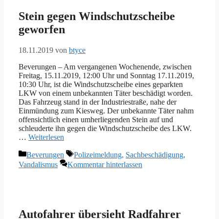
Stein gegen Windschutzscheibe
geworfen
18.11.2019
von
btyce
Beverungen – Am vergangenen Wochenende, zwischen
Freitag, 15.11.2019, 12:00 Uhr und Sonntag 17.11.2019,
10:30 Uhr, ist die Windschutzscheibe eines geparkten
LKW von einem unbekannten Täter beschädigt worden.
Das Fahrzeug stand in der Industriestraße, nahe der
Einmündung zum Kiesweg. Der unbekannte Täter nahm
offensichtlich einen umherliegenden Stein auf und
schleuderte ihn gegen die Windschutzscheibe des LKW.
…
Weiterlesen
Kategorien
Schlagwörter
Beverungen
Polizeimeldung
,
Sachbeschädigung
,
Vandalismus
Kommentar hinterlassen
Autofahrer übersieht Radfahrer